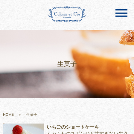
メ
生菓子
HOME
生菓子
いちごのショートケーキ
ふわふわのスポンジと甘すぎない生ク